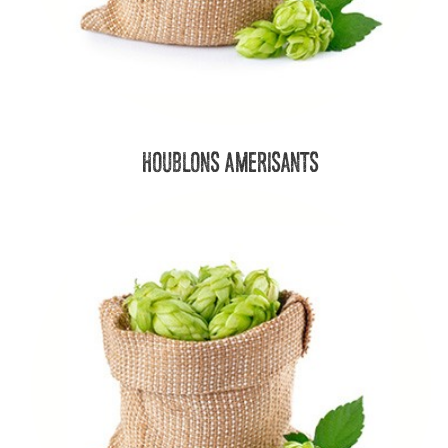
HOUBLONS AMERISANTS