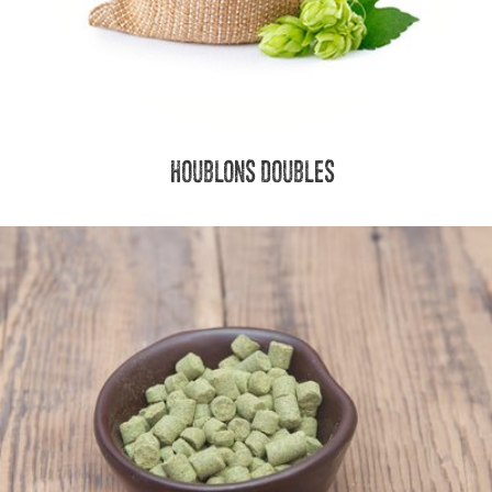
HOUBLONS DOUBLES