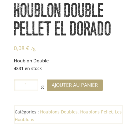
HOUBLON DOUBLE
PELLET EL DORADO
0,08
€
/g
Houblon Double
4831 en stock
quantité
AJOUTER AU PANIER
g
de
Houblon
Double
Catégories :
Houblons Doubles
,
Houblons Pellet
,
Les
Pellet
Houblons
EL
Dorado