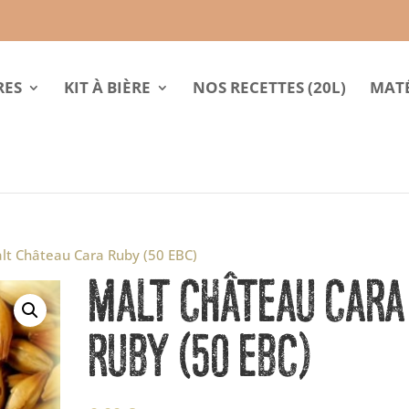
RES
KIT À BIÈRE
NOS RECETTES (20L)
MATÉ
lt Château Cara Ruby (50 EBC)
MALT CHÂTEAU CARA
RUBY (50 EBC)