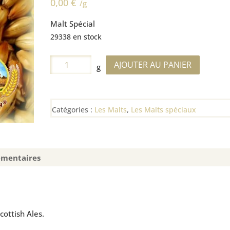
0,00
€
/g
Malt Spécial
29338 en stock
quantité
AJOUTER AU PANIER
g
de
Malt
Château
Catégories :
Les Malts
,
Les Malts spéciaux
Cara
Ruby
(50
EBC)
émentaires
cottish Ales.