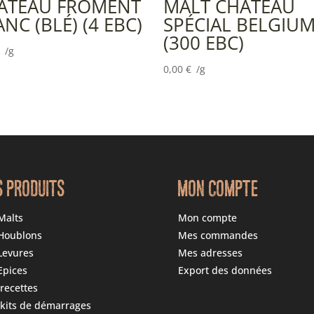
ÂTEAU FROMENT
MALT CHÂTEAU
NC (BLÉ) (4 EBC)
SPÉCIAL BELGIU
(300 EBC)
/g
0,00
€
/g
S PRODUITS
MON COMPTE
Malts
Mon compte
Houblons
Mes commandes
Levures
Mes adresses
Epices
Export des données
recettes
kits de démarrages