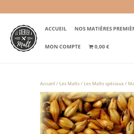
ACCUEIL
NOS MATIÈRES PREMIÈ
MON COMPTE
0,00 €
Accueil
/
Les Malts
/
Les Malts spéciaux
/ Ma