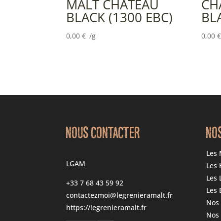
MALT CHÂTEAU
CH
BLACK (1300 EBC)
BLA
0,00
€
/g
0,00
€
NOUS CONTACTER
NO
Les 
LGAM
Les 
Les 
+33 7 68 43 59 92
Les 
contactezmoi@legrenieramalt.fr
Nos 
https://legrenieramalt.fr
Nos 