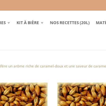
RES
KIT À BIÈRE
NOS RECETTES (20L)
MATÉ
nfère un arôme riche de caramel-doux et une saveur de carame