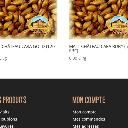
 CHÂTEAU CARA GOLD (120
MALT CHÂTEAU CARA RUBY (
EBC)
€
/g
0,00
€
/g
S PRODUITS
MON COMPTE
Malts
Mon compte
Houblons
Mes commandes
Levures
Mes adresses