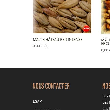
MALT CHÂTEAU RED INTENSE
MALT
EBC)
0,00
€
/g
0,00
NOUS CONTACTER
NO
Les 
LGAM
Les 
Les 