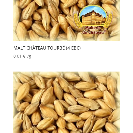
MALT CHÂTEAU TOURBÉ (4 EBC)
0,01
€
/g