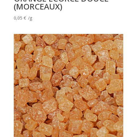
(MORCEAUX)
0,05
€
/g