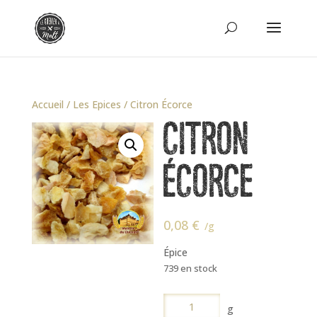
Accueil
/
Les Epices
/ Citron Écorce
CITRON
ÉCORCE
0,08
€
/g
Épice
739 en stock
quantité
g