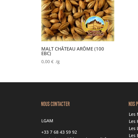
MALT CHÂTEAU ARÔME (100
EBC)
0,00
€
/g
NOUS CONTACTER
NOS 
Les 
LGAM
Les 
Les 
+33 7 68 43 59 92
Les 