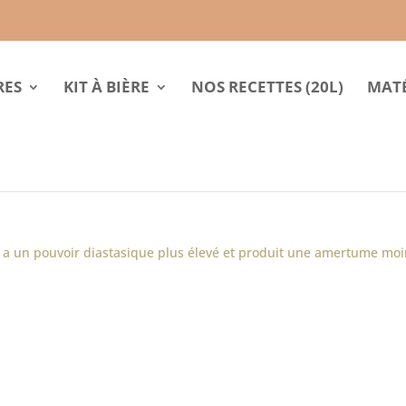
RES
KIT À BIÈRE
NOS RECETTES (20L)
MATÉ
 a un pouvoir diastasique plus élevé et produit une amertume moi